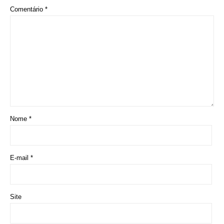
Aposentados encerram acampamento após acordo
com a prefeitura de Iporá
Deixe seu Comentário:
Deixe um comentário
O seu endereço de e-mail não será publicado.
Campos obrigatórios
são marcados com
*
Comentário
*