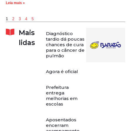
Leia mais »
1
2
3
4
5
Mais
Diagnóstico
tardio dá poucas
lidas
chances de cura
para o câncer de
pulmão
Agora é oficial
Prefeitura
entrega
melhorias em
escolas
Aposentados
encerram
acampamento