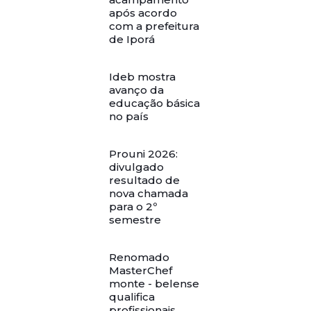
após acordo
com a prefeitura
de Iporá
Ideb mostra
avanço da
educação básica
no país
Prouni 2026:
divulgado
resultado de
nova chamada
para o 2º
semestre
Renomado
MasterChef
monte - belense
qualifica
profissionais