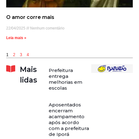
O amor corre mais
22/04/2025
Nenhum comentário
Leia mais »
1
2
3
4
Mais
Prefeitura
entrega
lidas
melhorias em
escolas
Aposentados
encerram
acampamento
após acordo
com a prefeitura
de Iporá