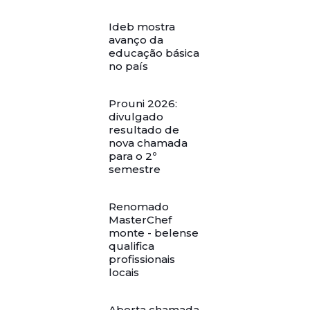
Ideb mostra
avanço da
educação básica
no país
Prouni 2026:
divulgado
resultado de
nova chamada
para o 2º
semestre
Renomado
MasterChef
monte - belense
qualifica
profissionais
locais
Aberta chamada