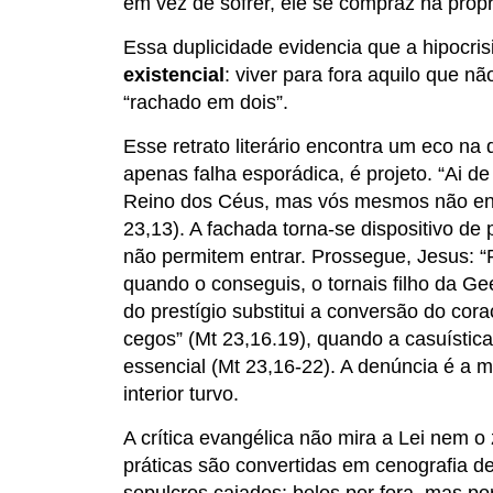
em vez de sofrer, ele se compraz na própr
Essa duplicidade evidencia que a hipocri
existencial
: viver para fora aquilo que nã
“rachado em dois”.
Esse retrato literário encontra um eco na
apenas falha esporádica, é projeto. “Ai de
Reino dos Céus, mas vós mesmos não entr
23,13). A fachada torna-se dispositivo d
não permitem entrar. Prossegue, Jesus: “P
quando o conseguis, o tornais filho da G
do prestígio substitui a conversão do cor
cegos” (Mt 23,16.19), quando a casuística 
essencial (Mt 23,16-22). A denúncia é a 
interior turvo.
A crítica evangélica não mira a Lei nem o 
práticas são convertidas em cenografia de