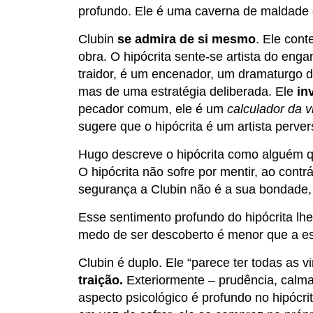
profundo. Ele é uma caverna de maldade 
Clubin
se admira de si mesmo
. Ele con
obra. O hipócrita sente-se artista do enga
traidor, é um encenador, um dramaturgo da
mas de uma estratégia deliberada. Ele
in
pecador comum, ele é um
calculador da v
sugere que o hipócrita é um artista perve
Hugo descreve o hipócrita como alguém qu
O hipócrita não sofre por mentir, ao contr
segurança a Clubin não é a sua bondade, 
Esse sentimento profundo do hipócrita lhe
medo de ser descoberto é menor que a es
Clubin é duplo. Ele “parece ter todas as v
traição.
Exteriormente – prudência, calma,
aspecto psicológico é profundo no hipócri