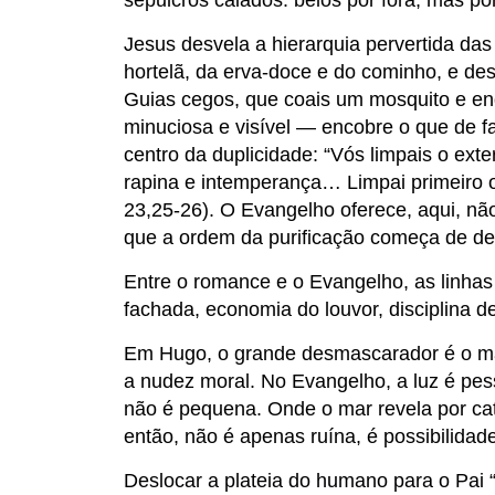
sepulcros caiados: belos por fora, mas po
Jesus desvela a hierarquia pervertida da
hortelã, da erva-doce e do cominho, e des
Guias cegos, que coais um mosquito e eng
minuciosa e visível — encobre o que de fa
centro da duplicidade: “Vós limpais o exte
rapina e intemperança… Limpai primeiro o 
23,25-26). O Evangelho oferece, aqui, nã
que a ordem da purificação começa de den
Entre o romance e o Evangelho, as linhas 
fachada, economia do louvor, disciplina de
Em Hugo, o grande desmascarador é o ma
a nudez moral. No Evangelho, a luz é pesso
não é pequena. Onde o mar revela por cat
então, não é apenas ruína, é possibilida
Deslocar a plateia do humano para o Pai 