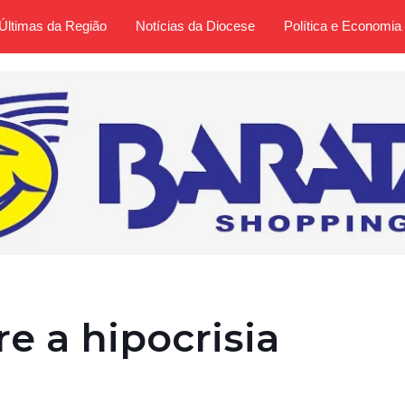
Últimas da Região
Notícias da Diocese
Política e Economia
e a hipocrisia