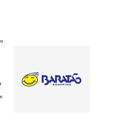
no
r
em