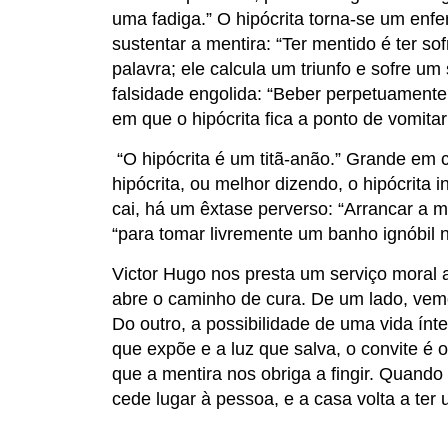
uma fadiga.” O hipócrita torna-se um enf
sustentar a mentira: “Ter mentido é ter s
palavra; ele calcula um triunfo e sofre um
falsidade engolida: “Beber perpetuament
em que o hipócrita fica a ponto de vomit
“O hipócrita é um titã-anão.” Grande em 
hipócrita, ou melhor dizendo, o hipócrita 
cai, há um êxtase perverso: “Arrancar a 
“para tomar livremente um banho ignóbil n
Victor Hugo nos presta um serviço moral a
abre o caminho de cura. De um lado, vem
Do outro, a possibilidade de uma vida ínt
que expõe e a luz que salva, o convite é 
que a mentira nos obriga a fingir. Quan
cede lugar à pessoa, e a casa volta a ter