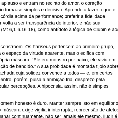
 aplauso e entram no recinto do amor, o coração
io torna-se simples e decisivo. Aprende a fazer o que é
córdia acima da performance; preferir a fidelidade
r volta a ser transparência do interior, e não sua
Mt 6,1-6.16-18), como antídoto à lógica de Clubin e ao
 constroem. Os Fariseus pertencem ao primeiro grupo,
 o espaço da virtude aparente, mas o edifica com
rópria máscara. “Ele era monstro por baixo; ele vivia em
o de bandido.” A sua probidade é montada tijolo sobr
 fachada cuja solidez convence a todos — e, em certos
entro, porém, pulsa a ambição fria, desprezo pela
lar percepções. A hipocrisia, assim, não é simples
 homem honesto é duro. Manter sempre isto em equilíbrio
A máscara exige vigília ininterrupta, repreensão de afeto
nganar continuamente, não ser jamais ele mesmo, iludir é