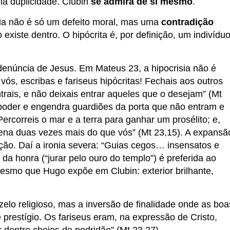
ia duplicidade. Clubin
se admira de si mesmo
.
sia não é só um defeito moral, mas uma
contradição
o existe dentro. O hipócrita é, por definição, um indivídu
 denúncia de Jesus. Em Mateus 23, a hipocrisia não é
 vós, escribas e fariseus hipócritas! Fechais aos outros
ais, e não deixais entrar aqueles que o desejam” (Mt
e poder e engendra guardiões da porta que não entram e
ercorreis o mar e a terra para ganhar um prosélito; e,
eena duas vezes mais do que vós” (Mt 23,15). A expansã
ação. Daí a ironia severa: “Guias cegos… insensatos e
da honra (“jurar pelo ouro do templo”) é preferida ao
mesmo que Hugo expõe em Clubin: exterior brilhante,
zelo religioso, mas a inversão de finalidade onde as boa
 prestígio. Os fariseus eram, na expressão de Cristo,