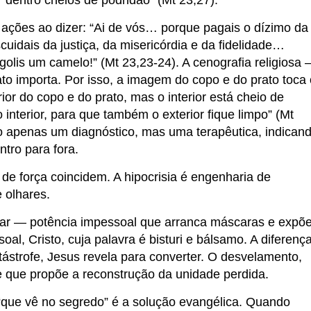
r dentro cheios de podridão” (Mt 23,27).
s ações ao dizer: “Ai de vós… porque pagais o dízimo da
cuidais da justiça, da misericórdia e da fidelidade…
olis um camelo!” (Mt 23,23-24). A cenografia religiosa
to importa. Por isso, a imagem do copo e do prato toca 
rior do copo e do prato, mas o interior está cheio de
interior, para que também o exterior fique limpo” (Mt
o apenas um diagnóstico, mas uma terapêutica, indican
tro para fora.
de força coincidem. A hipocrisia é engenharia de
 olhares.
r — potência impessoal que arranca máscaras e expõ
al, Cristo, cuja palavra é bisturi e bálsamo. A diferenç
ástrofe, Jesus revela para converter. O desvelamento,
de que propõe a reconstrução da unidade perdida.
“que vê no segredo” é a solução evangélica. Quando