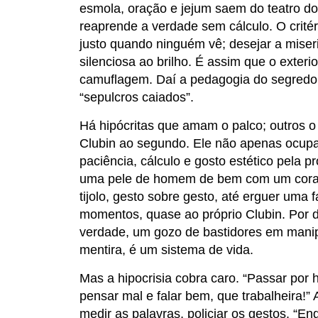
esmola, oração e jejum saem do teatro do
reaprende a verdade sem cálculo. O critér
justo quando ninguém vê; desejar a miseri
silenciosa ao brilho. É assim que o exterio
camuflagem. Daí a pedagogia do segredo (
“sepulcros caiados”.
Há hipócritas que amam o palco; outros o
Clubin ao segundo. Ele não apenas ocupa
paciência, cálculo e gosto estético pela p
uma pele de homem de bem com um coraçã
tijolo, gesto sobre gesto, até erguer uma
momentos, quase ao próprio Clubin. Por d
verdade, um gozo de bastidores em manipu
mentira, é um sistema de vida.
Mas a hipocrisia cobra caro. “Passar por
pensar mal e falar bem, que trabalheira!” 
medir as palavras, policiar os gestos. “E