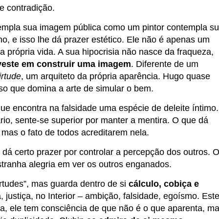
e contradição.
templa sua imagem pública como um pintor contempla s
no, e isso lhe dá prazer estético. Ele não é apenas um
 própria vida. A sua hipocrisia não nasce da fraqueza,
veste em construir uma imagem
. Diferente de um
irtude
, um arquiteto da própria aparência. Hugo quase
rso que domina a arte de simular o bem.
e encontra na falsidade uma espécie de deleite íntimo.
ário, sente-se superior por manter a mentira. O que dá
mas o fato de todos acreditarem nela.
 dá certo prazer por controlar a percepção dos outros. 
tranha alegria em ver os outros enganados.
irtudes”, mas guarda dentro de si
cálculo, cobiça e
 justiça, no Interior – ambição, falsidade, egoísmo. Est
ta, ele tem consciência de que não é o que aparenta, m