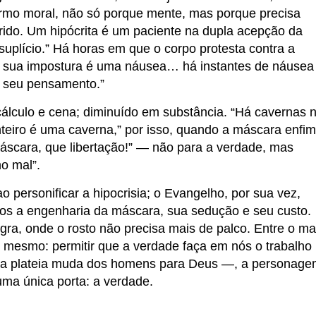
ermo moral, não só porque mente, mas porque precisa
ofrido. Um hipócrita é um paciente na dupla acepção da
 suplício.” Há horas em que o corpo protesta contra a
e sua impostura é uma náusea… há instantes de náusea
ar seu pensamento.”
cálculo e cena; diminuído em substância. “Há cavernas 
inteiro é uma caverna,” por isso, quando a máscara enfim
máscara, que libertação!” — não para a verdade, mas
o mal”.
o personificar a hipocrisia; o Evangelho, por sua vez,
os a engenharia da máscara, sua sedução e seu custo.
egra, onde o rosto não precisa mais de palco. Entre o ma
o mesmo: permitir que a verdade faça em nós o trabalho
do a plateia muda dos homens para Deus —, a personag
 uma única porta: a verdade.