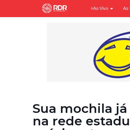
Ao Vivo
As 
Sua mochila já
na rede estad