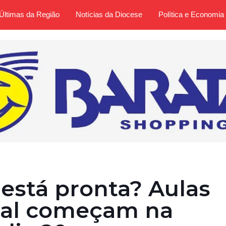
Últimas da Região
Notícias da Diocese
Política e Economia
 está pronta? Aulas
ual começam na