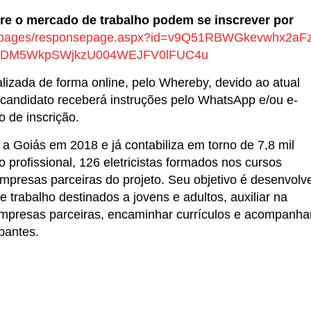
re o mercado de trabalho podem se inscrever por
com/pages/responsepage.aspx?id=v9Q51RBWGkevwhx2aF
RDM5WkpSWjkzU004WEJFV0lFUC4u
lizada de forma online, pelo Whereby, devido ao atual
 candidato receberá instruções pelo WhatsApp e/ou e-
o de inscrição.
 Goiás em 2018 e já contabiliza em torno de 7,8 mil
 profissional, 126 eletricistas formados nos cursos
mpresas parceiras do projeto. Seu objetivo é desenvolv
 trabalho destinados a jovens e adultos, auxiliar na
mpresas parceiras, encaminhar currículos e acompanha
pantes.