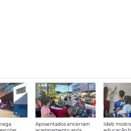
trega
Aposentados encerram
Ideb mostr
escolas
acampamento após
educação bá