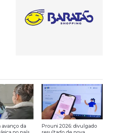
a avanço da
Prouni 2026: divulgado
sica no país
resultado de nova