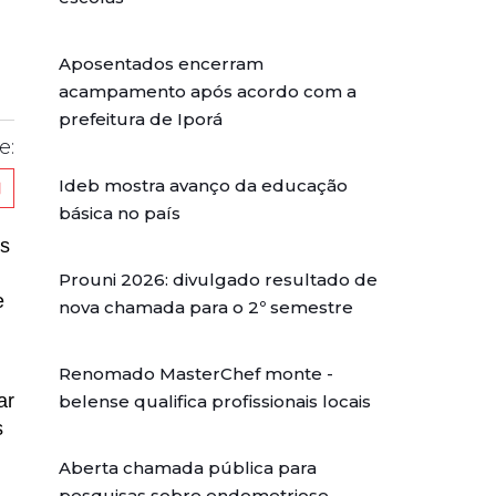
Aposentados encerram
acampamento após acordo com a
prefeitura de Iporá
e:
Ideb mostra avanço da educação
básica no país
ês
Prouni 2026: divulgado resultado de
e
nova chamada para o 2º semestre
Renomado MasterChef monte -
ar
belense qualifica profissionais locais
s
Aberta chamada pública para
pesquisas sobre endometriose