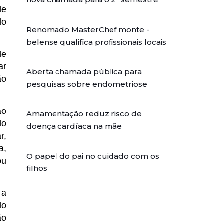
de
do
Renomado MasterChef monte -
belense qualifica profissionais locais
de
ar
Aberta chamada pública para
ão
pesquisas sobre endometriose
ão
Amamentação reduz risco de
do
doença cardíaca na mãe
r,
a,
O papel do pai no cuidado com os
ou
filhos
 a
do
ão