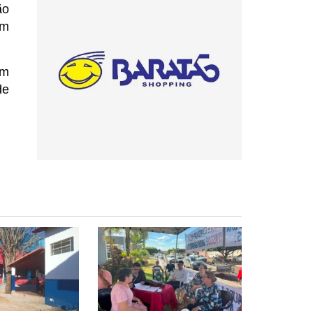
ão
om
om
de