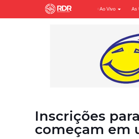
Ao Vivo
As 
Inscrições par
começam em 