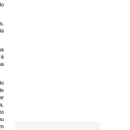
do
a,
da
ua
rá
na
do
de
ar
a,
to
ou
om