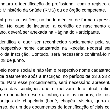
natura e identificação do profissional, com o registro 
o Ministério da Saúde (RMS) ou de órgão competente.
al precisa justificar, no laudo médico, de forma express
ade. No caso de lactante, a certidão de nascimento 
 ano, deverá ser anexada na Página do Participante.
dentifica e quer ser reconhecido socialmente pela s
respectivo nome cadastrado na Receita Federal se
o da inscrição. Contudo, será necessário confirmá-lo 
 28 de junho.
pelo nome social e não têm o respectivo nome cadastra
 de tratamento após a inscrição, no período de 23 a 28 
te. Para esse procedimento, será necessário apresent
ão das condições que o motivam: foto atual, nítid
o que enquadre desde a cabeça até os ombros, de ros
rtigos de chapelaria (boné, chapéu, viseira, gorro 
 verso, de um dos documentos de identificação oficiais c