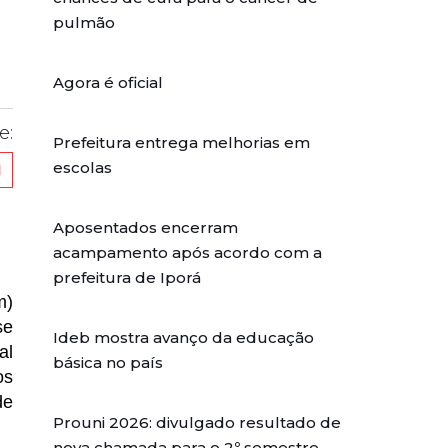
pulmão
Agora é oficial
e:
Prefeitura entrega melhorias em
escolas
Aposentados encerram
acampamento após acordo com a
prefeitura de Iporá
m)
se
Ideb mostra avanço da educação
al
básica no país
os
de
Prouni 2026: divulgado resultado de
nova chamada para o 2º semestre