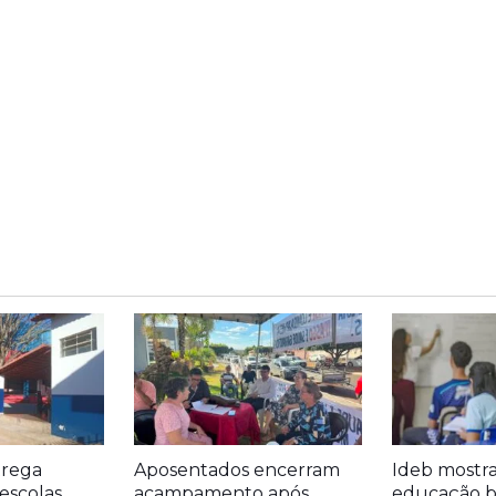
trega
Aposentados encerram
Ideb mostr
escolas
acampamento após
educação bá