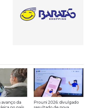
a avanço da
Prouni 2026: divulgado
sica no país
resultado de nova