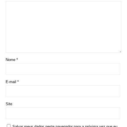
Nome
*
E-mail
*
Site
Salvar meus dados neste navegador para a próxima vez que eu