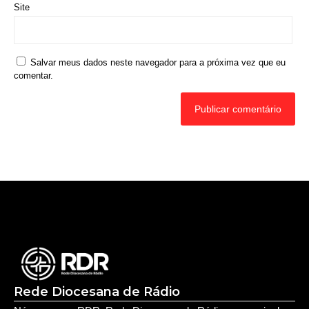
Rede Diocesana de Rádio
Nós somos a RDR, Rede Diocesana de Rádio com mais de
30 anos de história. Nosso objetivo é evangelizar; além disso
possuímos um alcance de mais de 300 mil ouvintes em mais
de 35 municípios, incluindo zona rural e urbana.
Sobre nós
Sobre a RDR
Equipe RDR
Fale com a RDR
Redes Sociais