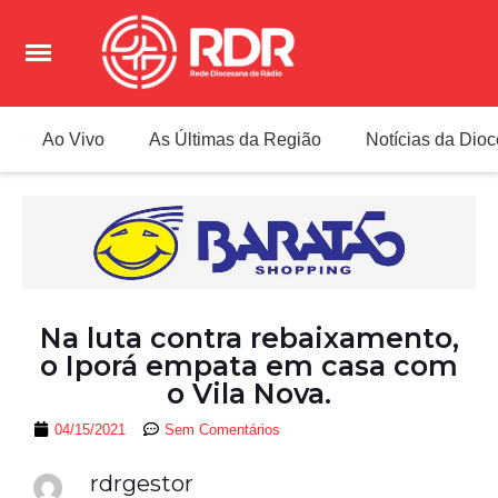
Ao Vivo
As Últimas da Região
Notícias da Dio
Na luta contra rebaixamento,
o Iporá empata em casa com
o Vila Nova.
04/15/2021
Sem Comentários
rdrgestor