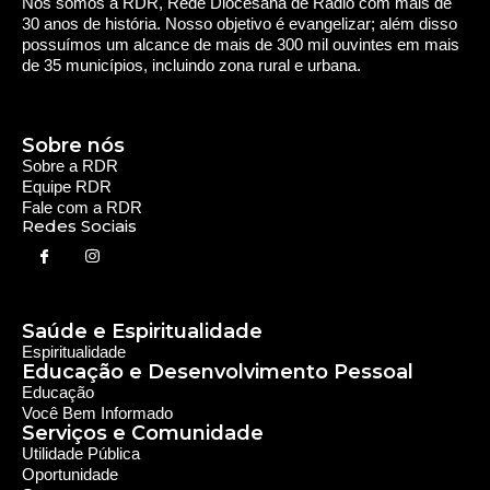
Saúde e Espiritualidade
Espiritualidade
Educação e Desenvolvimento Pessoal
Educação
Você Bem Informado
Serviços e Comunidade
Utilidade Pública
Oportunidade
Segurança
Cultura e Entretenimento
Variedades
Destaques RDR
Notícias Regionais
As Últimas da Região
Caiapônia e Região
Iporá e Região
SLMB e Região
Política e Economia
Política
Economia