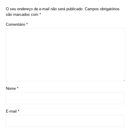
Nome
*
E-mail
*
Site
Salvar meus dados neste navegador para a próxima vez que eu
comentar.