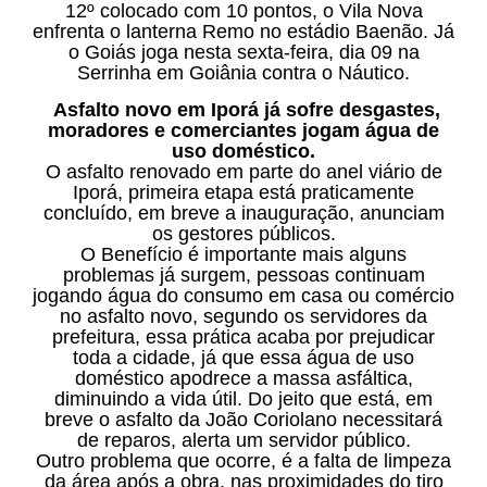
12º colocado com 10 pontos, o Vila Nova
enfrenta o lanterna Remo no estádio Baenão. Já
o Goiás joga nesta sexta-feira, dia 09 na
Serrinha em Goiânia contra o Náutico.
Asfalto novo em Iporá já sofre desgastes,
moradores e comerciantes jogam água de
uso doméstico.
O asfalto renovado em parte do anel viário de
Iporá, primeira etapa está praticamente
concluído, em breve a inauguração, anunciam
os gestores públicos.
O Benefício é importante mais alguns
problemas já surgem, pessoas continuam
jogando água do consumo em casa ou comércio
no asfalto novo, segundo os servidores da
prefeitura, essa prática acaba por prejudicar
toda a cidade, já que essa água de uso
doméstico apodrece a massa asfáltica,
diminuindo a vida útil. Do jeito que está, em
breve o asfalto da João Coriolano necessitará
de reparos, alerta um servidor público.
Outro problema que ocorre, é a falta de limpeza
da área após a obra, nas proximidades do tiro