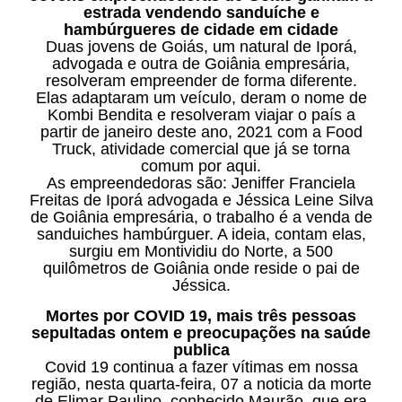
estrada vendendo sanduíche e
hambúrgueres de cidade em cidade
Duas jovens de Goiás, um natural de Iporá,
advogada e outra de Goiânia empresária,
resolveram empreender de forma diferente.
Elas adaptaram um veículo, deram o nome de
Kombi Bendita e resolveram viajar o país a
partir de janeiro deste ano, 2021 com a Food
Truck, atividade comercial que já se torna
comum por aqui.
As empreendedoras são: Jeniffer Franciela
Freitas de Iporá advogada e Jéssica Leine Silva
de Goiânia empresária, o trabalho é a venda de
sanduiches hambúrguer. A ideia, contam elas,
surgiu em Montividiu do Norte, a 500
quilômetros de Goiânia onde reside o pai de
Jéssica.
Mortes por COVID 19, mais três pessoas
sepultadas ontem e preocupações na saúde
publica
Covid 19 continua a fazer vítimas em nossa
região, nesta quarta-feira, 07 a noticia da morte
de Elimar Paulino, conhecido Maurão, que era