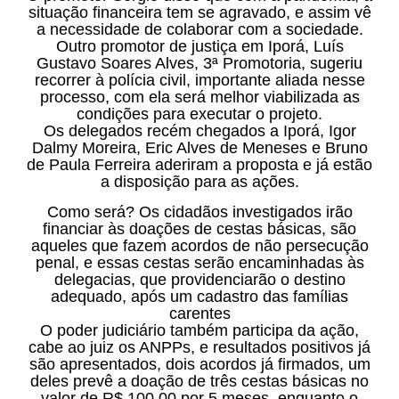
situação financeira tem se agravado, e assim vê
a necessidade de colaborar com a sociedade.
Outro promotor de justiça em Iporá, Luís
Gustavo Soares Alves, 3ª Promotoria, sugeriu
recorrer à polícia civil, importante aliada nesse
processo, com ela será melhor viabilizada as
condições para executar o projeto.
Os delegados recém chegados a Iporá, Igor
Dalmy Moreira, Eric Alves de Meneses e Bruno
de Paula Ferreira aderiram a proposta e já estão
a disposição para as ações.
Como será? Os cidadãos investigados irão
financiar às doações de cestas básicas, são
aqueles que fazem acordos de não persecução
penal, e essas cestas serão encaminhadas às
delegacias, que providenciarão o destino
adequado, após um cadastro das famílias
carentes
O poder judiciário também participa da ação,
cabe ao juiz os ANPPs, e resultados positivos já
são apresentados, dois acordos já firmados, um
deles prevê a doação de três cestas básicas no
valor de R$ 100,00 por 5 meses, enquanto o