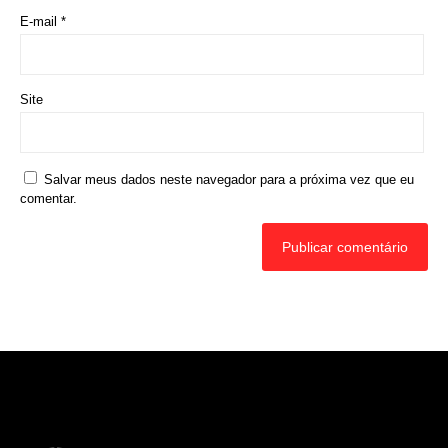
Rede Diocesana de Rádio
Nós somos a RDR, Rede Diocesana de Rádio com mais de
30 anos de história. Nosso objetivo é evangelizar; além disso
possuímos um alcance de mais de 300 mil ouvintes em mais
de 35 municípios, incluindo zona rural e urbana.
Sobre nós
Sobre a RDR
Equipe RDR