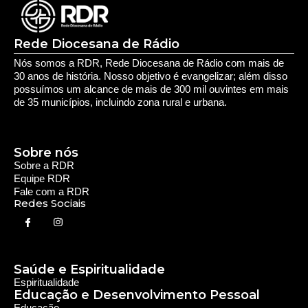
Fale com a RDR
Redes Sociais
Saúde e Espiritualidade
Espiritualidade
Educação e Desenvolvimento Pessoal
Educação
Você Bem Informado
Serviços e Comunidade
Utilidade Pública
Oportunidade
Segurança
Cultura e Entretenimento
Variedades
Destaques RDR
Notícias Regionais
As Últimas da Região
Caiapônia e Região
Iporá e Região