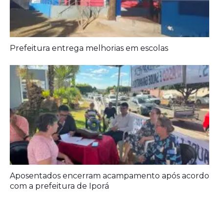
Aposentados encerram acampamento após acordo
com a prefeitura de Iporá
Deixe seu Comentário:
Deixe um comentário
O seu endereço de e-mail não será publicado.
Campos obrigatórios
são marcados com
*
Comentário
*