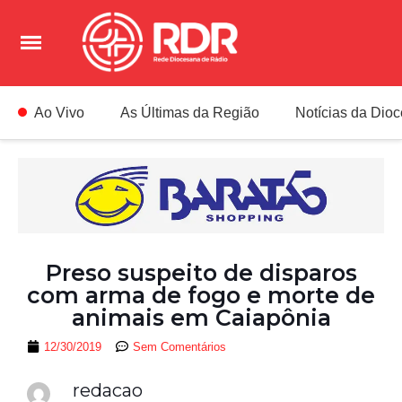
Ao Vivo
As Últimas da Região
Notícias da Dio
Preso suspeito de disparos
com arma de fogo e morte de
animais em Caiapônia
12/30/2019
Sem Comentários
redacao