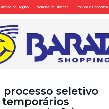
Últimas da Região
Notícias da Diocese
Política e Economia
a processo seletivo
 temporários