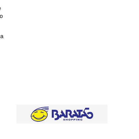
e
io
da