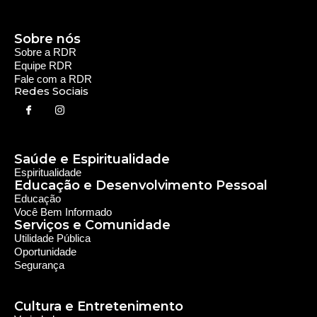
Educação
Você Bem Informado
Serviços e Comunidade
Utilidade Pública
Oportunidade
Segurança
Cultura e Entretenimento
Variedades
Destaques RDR
Notícias Regionais
As Últimas da Região
Caiapônia e Região
Iporá e Região
SLMB e Região
Política e Economia
Política
Economia
© 2024 RDR Rede Diocesana de Rádio - Todos os