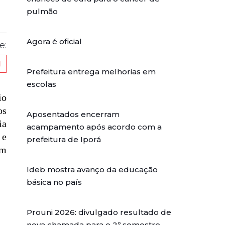
pulmão
Agora é oficial
e:
Prefeitura entrega melhorias em
escolas
io
os
Aposentados encerram
ia
acampamento após acordo com a
 e
prefeitura de Iporá
am
Ideb mostra avanço da educação
básica no país
Prouni 2026: divulgado resultado de
nova chamada para o 2º semestre