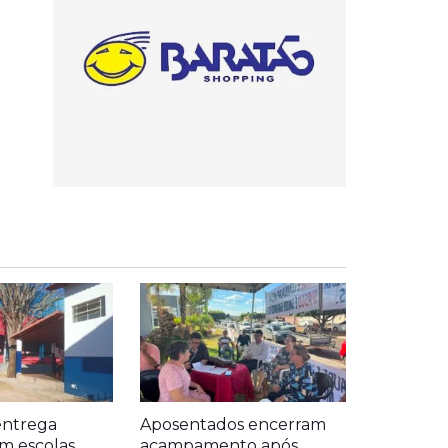
entrega
Aposentados encerram
m escolas
acampamento após