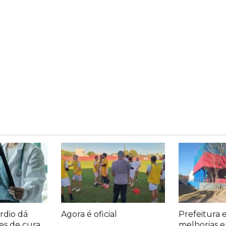
rdio dá
Agora é oficial
Prefeitura 
es de cura
melhorias e