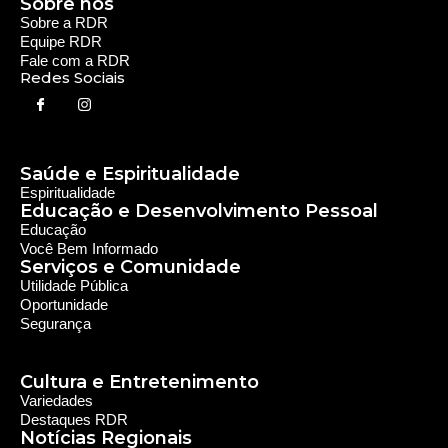
Utilidade Pública
Oportunidade
Segurança
Cultura e Entretenimento
Variedades
Destaques RDR
Notícias Regionais
As Últimas da Região
Caiapônia e Região
Iporá e Região
SLMB e Região
Política e Economia
Política
Economia
© 2024 RDR Rede Diocesana de Rádio - Todos os
Direitos Reservados - Feito com
por