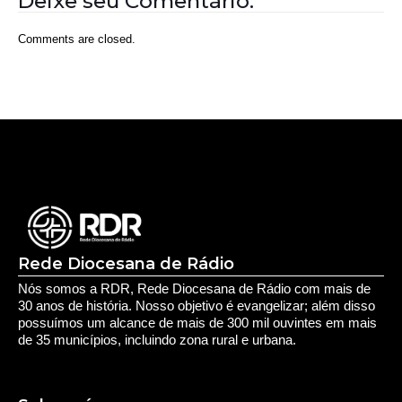
Rede Diocesana de Rádio
Nós somos a RDR, Rede Diocesana de Rádio com mais de
30 anos de história. Nosso objetivo é evangelizar; além disso
possuímos um alcance de mais de 300 mil ouvintes em mais
de 35 municípios, incluindo zona rural e urbana.
Sobre nós
Sobre a RDR
Equipe RDR
Fale com a RDR
Redes Sociais
Saúde e Espiritualidade
Espiritualidade
Educação e Desenvolvimento Pessoal
Educação
Você Bem Informado
Serviços e Comunidade