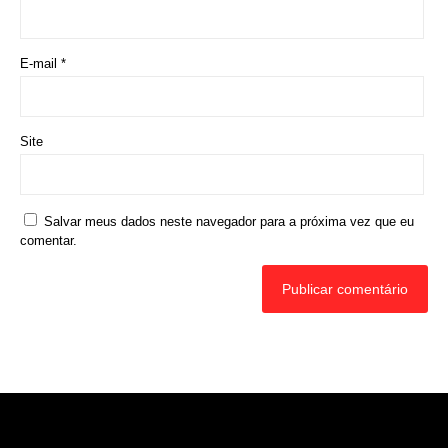
Rede Diocesana de Rádio
Nós somos a RDR, Rede Diocesana de Rádio com mais de
30 anos de história. Nosso objetivo é evangelizar; além disso
possuímos um alcance de mais de 300 mil ouvintes em mais
de 35 municípios, incluindo zona rural e urbana.
Sobre nós