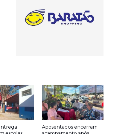
entrega
Aposentados encerram
m escolas
acampamento após