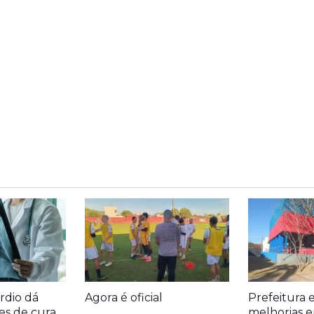
rdio dá
Agora é oficial
Prefeitura 
es de cura
melhorias e