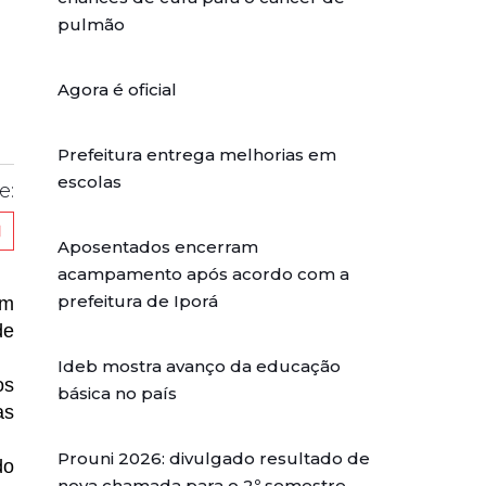
pulmão
Agora é oficial
Prefeitura entrega melhorias em
escolas
e:
Aposentados encerram
acampamento após acordo com a
prefeitura de Iporá
um
de
Ideb mostra avanço da educação
os
básica no país
as
Prouni 2026: divulgado resultado de
do
nova chamada para o 2º semestre