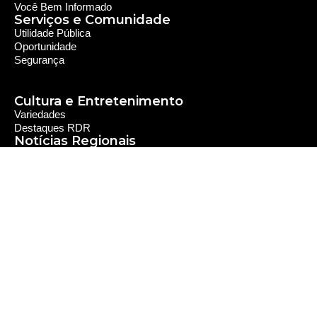
Você Bem Informado
Serviços e Comunidade
Utilidade Pública
Oportunidade
Segurança
Cultura e Entretenimento
Variedades
Destaques RDR
Notícias Regionais
As Últimas da Região
Caiapônia e Região
Iporá e Região
SLMB e Região
Política e Economia
Política
Economia
© 2024 RDR Rede Diocesana de Rádio - Todos os
Direitos Reservados - Feito com