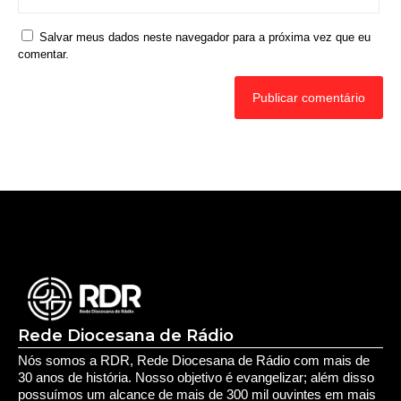
Nome
*
E-mail
*
Site
Salvar meus dados neste navegador para a próxima vez que eu
comentar.