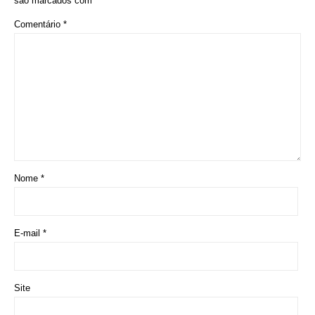
Prouni 2026: divulgado resultado de nova
chamada para o 2º semestre
Deixe seu Comentário:
Deixe um comentário
O seu endereço de e-mail não será publicado.
Campos obrigatórios
são marcados com
*
Comentário
*