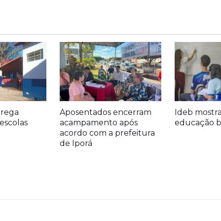
trega
Aposentados encerram
Ideb mostr
escolas
acampamento após
educação bá
acordo com a prefeitura
de Iporá