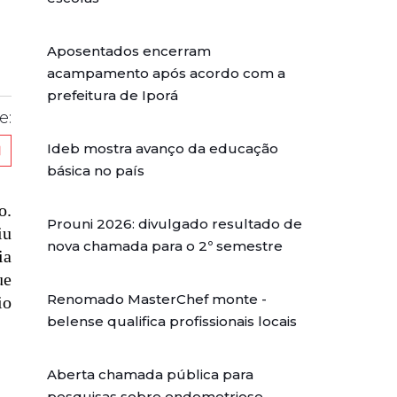
Aposentados encerram
acampamento após acordo com a
prefeitura de Iporá
e:
Ideb mostra avanço da educação
básica no país
o.
Prouni 2026: divulgado resultado de
iu
nova chamada para o 2º semestre
ia
ue
Renomado MasterChef monte -
io
belense qualifica profissionais locais
Aberta chamada pública para
pesquisas sobre endometriose