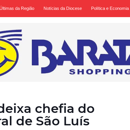
Últimas da Região
Notícias da Diocese
Política e Economia
deixa chefia do
ral de São Luís