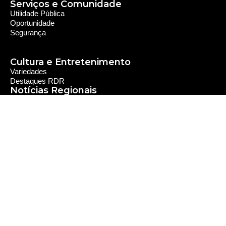
Serviços e Comunidade
Utilidade Pública
Oportunidade
Segurança
Cultura e Entretenimento
Variedades
Destaques RDR
Notícias Regionais
As Últimas da Região
Caiapônia e Região
Iporá e Região
SLMB e Região
Política e Economia
Política
Economia
© 2024 RDR Rede Diocesana de Rádio - Todos os
Direitos Reservados - Feito com
por