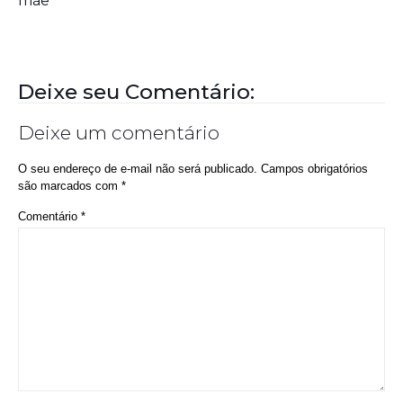
Nome
*
E-mail
*
Site
Salvar meus dados neste navegador para a próxima vez que eu
comentar.