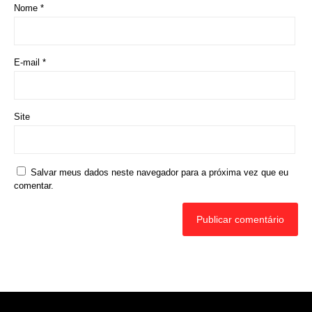
Rede Diocesana de Rádio
Nós somos a RDR, Rede Diocesana de Rádio com mais de
30 anos de história. Nosso objetivo é evangelizar; além disso
possuímos um alcance de mais de 300 mil ouvintes em mais
de 35 municípios, incluindo zona rural e urbana.