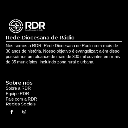
Sobre nós
Sobre a RDR
Equipe RDR
Fale com a RDR
Redes Sociais
Saúde e Espiritualidade
Espiritualidade
Educação e Desenvolvimento Pessoal
Educação
Você Bem Informado
Serviços e Comunidade
Utilidade Pública
Oportunidade
Segurança
Cultura e Entretenimento
Variedades
Destaques RDR