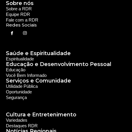
Serviços e Comunidade
Utilidade Pública
Oportunidade
Segurança
Cultura e Entretenimento
Variedades
Destaques RDR
Notícias Regionais
As Últimas da Região
Caiapônia e Região
Iporá e Região
SLMB e Região
Política e Economia
Política
Economia
© 2024 RDR Rede Diocesana de Rádio - Todos os
Direitos Reservados - Feito com
por