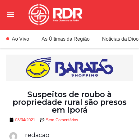
Ao Vivo
As Últimas da Região
Notícias da Dio
Suspeitos de roubo à
propriedade rural são presos
em Iporá
03/04/2021
Sem Comentários
redacao