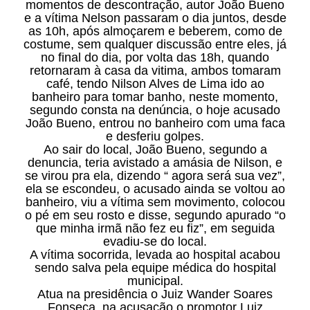
momentos de descontração, autor João Bueno
e a vítima Nelson passaram o dia juntos, desde
as 10h, após almoçarem e beberem, como de
costume, sem qualquer discussão entre eles, já
no final do dia, por volta das 18h, quando
retornaram à casa da vitima, ambos tomaram
café, tendo Nilson Alves de Lima ido ao
banheiro para tomar banho, neste momento,
segundo consta na denúncia, o hoje acusado
João Bueno, entrou no banheiro com uma faca
e desferiu golpes.
Ao sair do local, João Bueno, segundo a
denuncia, teria avistado a amásia de Nilson, e
se virou pra ela, dizendo “ agora será sua vez”,
ela se escondeu, o acusado ainda se voltou ao
banheiro, viu a vítima sem movimento, colocou
o pé em seu rosto e disse, segundo apurado “o
que minha irmã não fez eu fiz”, em seguida
evadiu-se do local.
A vítima socorrida, levada ao hospital acabou
sendo salva pela equipe médica do hospital
municipal.
Atua na presidência o Juiz Wander Soares
Fonseca, na acusação o promotor Luiz