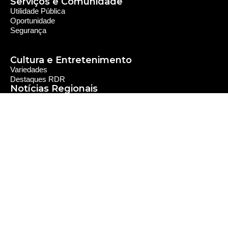
Serviços e Comunidade
Utilidade Pública
Oportunidade
Segurança
Cultura e Entretenimento
Variedades
Destaques RDR
Notícias Regionais
As Últimas da Região
Caiapônia e Região
Iporá e Região
SLMB e Região
Política e Economia
Política
Economia
© 2024 RDR Rede Diocesana de Rádio - Todos os
Direitos Reservados - Feito com
por