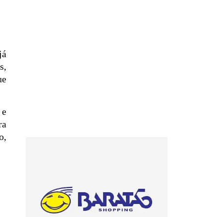
já
s,
ue
 e
ra
o,