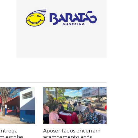
entrega
Aposentados encerram
m escolas
acampamento após