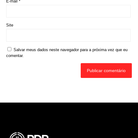
Rede Diocesana de Rádio
Nós somos a RDR, Rede Diocesana de Rádio com mais de
30 anos de história. Nosso objetivo é evangelizar; além disso
possuímos um alcance de mais de 300 mil ouvintes em mais
de 35 municípios, incluindo zona rural e urbana.
Sobre nós
Sobre a RDR
Equipe RDR
Fale com a RDR