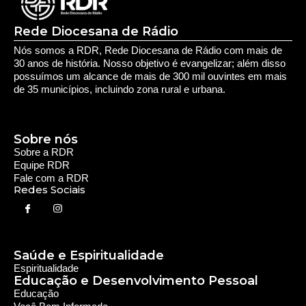
Redes Sociais
Saúde e Espiritualidade
Espiritualidade
Educação e Desenvolvimento Pessoal
Educação
Você Bem Informado
Serviços e Comunidade
Utilidade Pública
Oportunidade
Segurança
Cultura e Entretenimento
Variedades
Destaques RDR
Notícias Regionais
As Últimas da Região
Caiapônia e Região
Iporá e Região
SLMB e Região