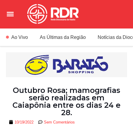
Ao Vivo
As Últimas da Região
Notícias da Dio
Outubro Rosa; mamografias
serão realizadas em
Caiapônia entre os dias 24 e
28.
10/19/2022
Sem Comentários