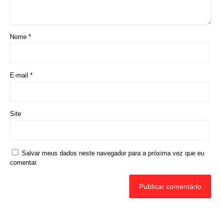
Deixe um comentário
O seu endereço de e-mail não será publicado.
Campos obrigatórios
são marcados com
*
Comentário
*
Nome
*
E-mail
*