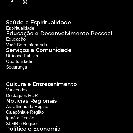
Rede Diocesana de Rádio
Nós somos a RDR, Rede Diocesana de Rádio com mais de
30 anos de história. Nosso objetivo é evangelizar; além disso
possuímos um alcance de mais de 300 mil ouvintes em mais
de 35 municípios, incluindo zona rural e urbana.
Sobre nós
Sobre a RDR
Equipe RDR
Fale com a RDR
Redes Sociais
Saúde e Espiritualidade
Espiritualidade
Educação e Desenvolvimento Pessoal
Educação
Você Bem Informado
Serviços e Comunidade