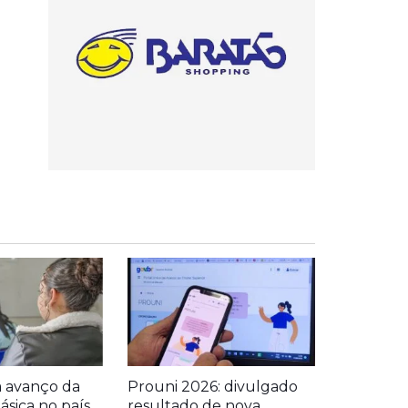
a avanço da
Prouni 2026: divulgado
sica no país
resultado de nova