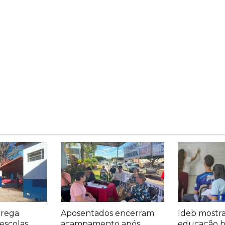
trega
Aposentados encerram
Ideb mostr
escolas
acampamento após
educação bá