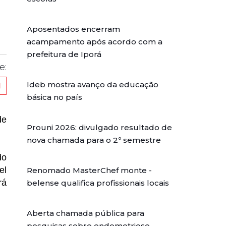
Aposentados encerram
acampamento após acordo com a
prefeitura de Iporá
e:
Ideb mostra avanço da educação
básica no país
de
Prouni 2026: divulgado resultado de
nova chamada para o 2º semestre
do
el
Renomado MasterChef monte -
rá
belense qualifica profissionais locais
Aberta chamada pública para
pesquisas sobre endometriose