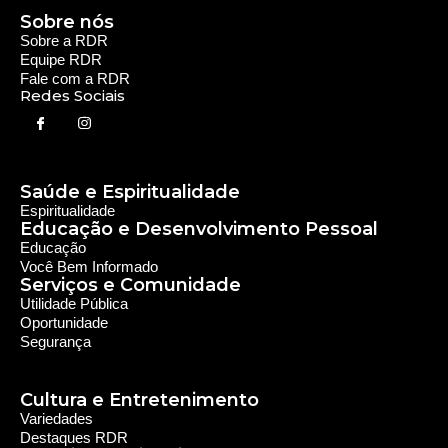
Serviços e Comunidade
Utilidade Pública
Oportunidade
Segurança
Cultura e Entretenimento
Variedades
Destaques RDR
Notícias Regionais
As Últimas da Região
Caiapônia e Região
Iporá e Região
SLMB e Região
Política e Economia
Política
Economia
© 2024 RDR Rede Diocesana de Rádio - Todos os
Direitos Reservados - Feito com
por