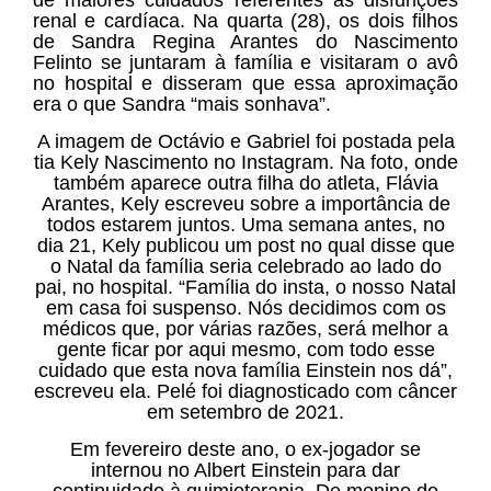
renal e cardíaca. Na quarta (28), os dois filhos
de Sandra Regina Arantes do Nascimento
Felinto se juntaram à família e visitaram o avô
no hospital e disseram que essa aproximação
era o que Sandra “mais sonhava”.
A imagem de Octávio e Gabriel foi postada pela
tia Kely Nascimento no Instagram. Na foto, onde
também aparece outra filha do atleta, Flávia
Arantes, Kely escreveu sobre a importância de
todos estarem juntos. Uma semana antes, no
dia 21, Kely publicou um post no qual disse que
o Natal da família seria celebrado ao lado do
pai, no hospital. “Família do insta, o nosso Natal
em casa foi suspenso. Nós decidimos com os
médicos que, por várias razões, será melhor a
gente ficar por aqui mesmo, com todo esse
cuidado que esta nova família Einstein nos dá”,
escreveu ela. Pelé foi diagnosticado com câncer
em setembro de 2021.
Em fevereiro deste ano, o ex-jogador se
internou no Albert Einstein para dar
continuidade à quimioterapia. De menino de