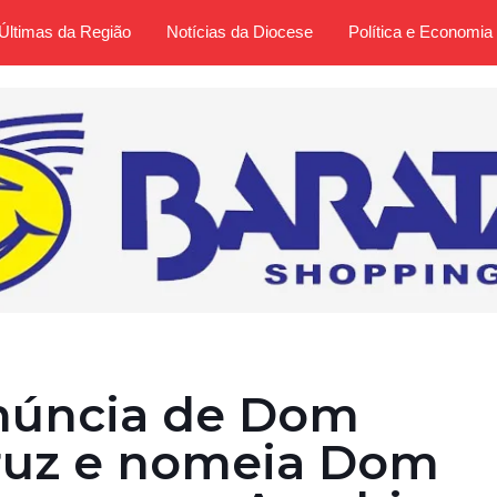
Últimas da Região
Notícias da Diocese
Política e Economia
enúncia de Dom
ruz e nomeia Dom