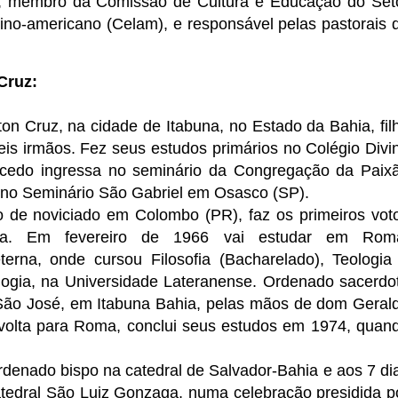
, membro da Comissão de Cultura e Educação do Set
ino-americano (Celam), e responsável pelas pastorais 
Cruz:
n Cruz, na cidade de Itabuna, no Estado da Bahia, fil
eis irmãos. Fez seus estudos primários no Colégio Divi
o cedo ingressa no seminário da Congregação da Paix
s no Seminário São Gabriel em Osasco (SP).
 de noviciado em Colombo (PR), faz os primeiros vot
ista. Em fevereiro de 1966 vai estudar em Rom
rna, onde cursou Filosofia (Bacharelado), Teologia
logia, na Universidade Lateranense. Ordenado sacerdo
 São José, em Itabuna Bahia, pelas mãos de dom Geral
 volta para Roma, conclui seus estudos em 1974, quan
rdenado bispo na catedral de Salvador-Bahia e aos 7 di
tedral São Luiz Gonzaga, numa celebração presidida p