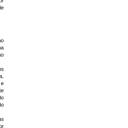
or
de
ho
na
ão
os
a,
 e
te
do
do
as
or