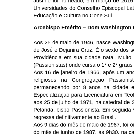
Justino foi nomeado, em março de 2016
Universidades do Conselho Episcopal Lat
Educação e Cultura no Cone Sul.
Arcebispo Emérito – Dom Washington 
Aos 25 de maio de 1946, nasce Washingto
de José e Dejanira Cruz. É o sexto dos s
Providência em sua cidade natal. Muit
(Passionistas) onde cursa o 1° e 2° grau
Aos 16 de janeiro de 1966, após um ano
religiosos na Congregação Passion
permanecendo por 8 anos na cidade ete
Especialização para Licenciatura em Teo
aos 25 de julho de 1971, na catedral de
Pelanda, bispo Passionista. Em seguida
regressa definitivamente ao Brasil.
Aos 9 dias do mês de maio de 1987, foi o
do mês de junho de 1987, às 9h30, na ca