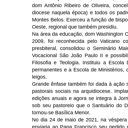
dom Antônio Ribeiro de Oliveira, conce
diocese naquela época) e todos os pad
Montes Belos. Exerceu a função de bispo 
Oeste, regional que também presidiu.
Na área da educação, dom Washington Cr
2009, foi reconhecida pelo Vaticano c
presbiteral, consolidou o Seminário Ma
Vocacional São João Paulo II e possibil
Filosofia e Teologia. Instituiu a Esco
permanentes e a Escola de Ministérios, 
leigos.
Grande ênfase também foi dada à ação so
pastorais sociais na arquidiocese. Impla
edições anuais e agora se integra à Jo
sob seu pastoreio que o Santuário do Di
tornou-se Basílica Menor.
No dia 24 de maio de 2021, na véspera
enviaria ao Papa Francisco seu pedido