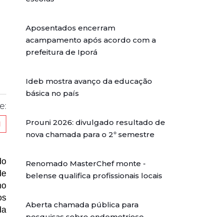
Aposentados encerram
acampamento após acordo com a
prefeitura de Iporá
Ideb mostra avanço da educação
básica no país
e:
Prouni 2026: divulgado resultado de
nova chamada para o 2º semestre
do
Renomado MasterChef monte -
de
belense qualifica profissionais locais
mo
os
Aberta chamada pública para
da
pesquisas sobre endometriose