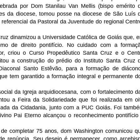
lebrada por Dom Stanilau Van Mellis (bispo emérito 
res da diocese, tomou posse na diocese de São Luís 
referencial da Pastoral da Juventude do regional Centr
uz dinamizou a Universidade Católica de Goiás que, 
omo de direito pontifício. No cuidado com a formaç
ior, criou o Curso Propedêutico Santa Cruz e o Cent
itou a construção do prédio do Instituto Santa Cruz 
la Diaconal Santo Estêvão, para a formação de diácon
que tem garantido a formação integral e permanente d
cial da Igreja arquidiocesana, com o fortalecimento d
ntou a Feira da Solidariedade que foi realizada em oi
rnada da Cidadania, junto com a PUC Goiás. Foi tamb
vino Pai Eterno alcançou o reconhecimento pontifício
 de completar 75 anos, dom Washington comunicou q
 de renúncia. Seu desejo é permanecer, como arcebis