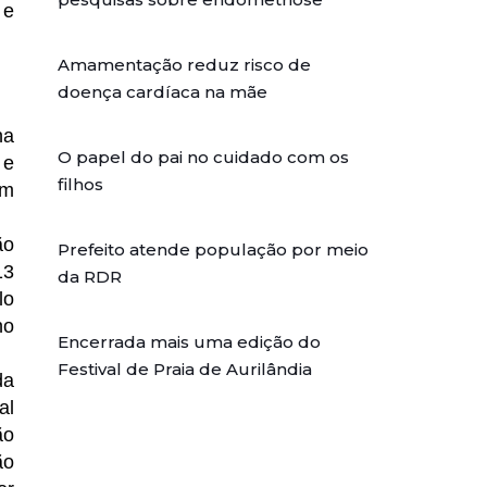
 e
Amamentação reduz risco de
doença cardíaca na mãe
na
O papel do pai no cuidado com os
 e
filhos
em
ão
Prefeito atende população por meio
13
da RDR
lo
no
Encerrada mais uma edição do
Festival de Praia de Aurilândia
da
al
ão
ão