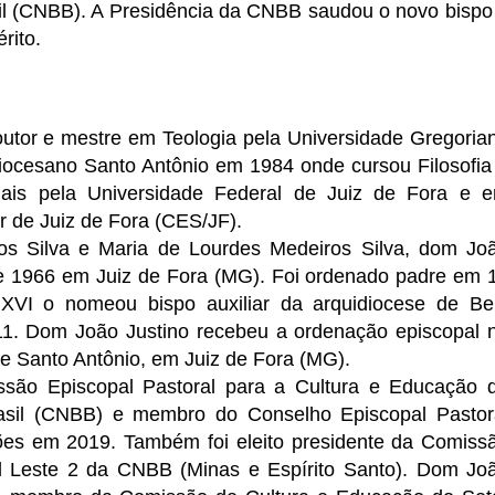
il (CNBB). A Presidência da CNBB saudou o novo bispo
rito.
utor e mestre em Teologia pela Universidade Gregoria
iocesano Santo Antônio em 1984 onde cursou Filosofia
iais pela Universidade Federal de Juiz de Fora e 
r de Juiz de Fora (CES/JF).
ros Silva e Maria de Lourdes Medeiros Silva, dom Jo
e 1966 em Juiz de Fora (MG). Foi ordenado padre em 
VI o nomeou bispo auxiliar da arquidiocese de Be
11. Dom João Justino recebeu a ordenação episcopal 
de Santo Antônio, em Juiz de Fora (MG).
issão Episcopal Pastoral para a Cultura e Educação 
asil (CNBB) e membro do Conselho Episcopal Pastor
ões em 2019. Também foi eleito presidente da Comiss
l Leste 2 da CNBB (Minas e Espírito Santo). Dom Jo