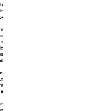
da
de
o-
em
ão
ro
de
os
os
as
to
ém
 e
ue
po