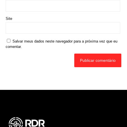
Rede Diocesana de Rádio
Nós somos a RDR, Rede Diocesana de Rádio com mais de
30 anos de história. Nosso objetivo é evangelizar; além disso
possuímos um alcance de mais de 300 mil ouvintes em mais
de 35 municípios, incluindo zona rural e urbana.
Sobre nós
Sobre a RDR
Equipe RDR
Fale com a RDR
Redes Sociais