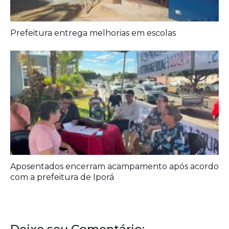
Aposentados encerram acampamento após acordo
com a prefeitura de Iporá
Deixe seu Comentário:
Deixe um comentário
O seu endereço de e-mail não será publicado.
Campos obrigatórios
são marcados com
*
Comentário
*