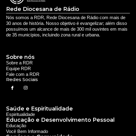
Saúde e Espiritualidade
Espiritualidade
Educação e Desenvolvimento Pessoal
Educação
Você Bem Informado
Serviços e Comunidade
Utilidade Pública
Oportunidade
Segurança
Cultura e Entretenimento
Variedades
Destaques RDR
Notícias Regionais
As Últimas da Região
Caiapônia e Região
Iporá e Região
SLMB e Região
Política e Economia