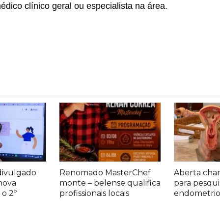
dico clínico geral ou especialista na área.
divulgado
Renomado MasterChef
Aberta cha
nova
monte – belense qualifica
para pesqui
o 2º
profissionais locais
endometrio