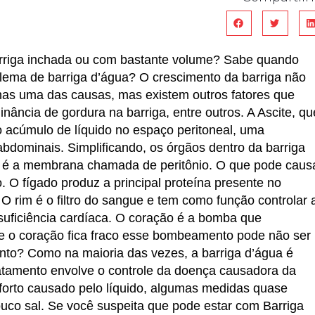
rriga inchada ou com bastante volume? Sabe quando
lema de barriga d’água? O crescimento da barriga não
enas uma das causas, mas existem outros fatores que
ância de gordura na barriga, entre outros. A Ascite, qu
 o acúmulo de líquido no espaço peritoneal, uma
dominais. Simplificando, os órgãos dentro da barriga
e é a membrana chamada de peritônio. O que pode caus
 O fígado produz a principal proteína presente no
O rim é o filtro do sangue e tem como função controlar 
nsuficiência cardíaca. O coração é a bomba que
Se o coração fica fraco esse bombeamento pode não ser
ento? Como na maioria das vezes, a barriga d’água é
atamento envolve o controle da doença causadora da
nforto causado pelo líquido, algumas medidas quase
uco sal. Se você suspeita que pode estar com Barriga