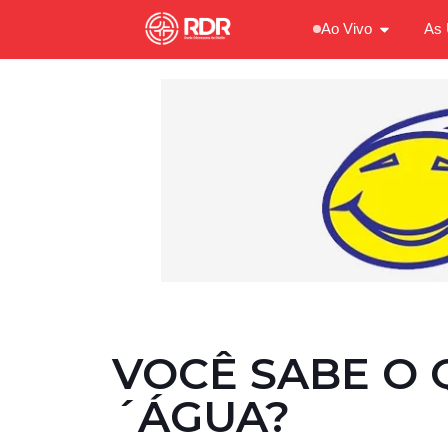
Ao Vivo
As 
VOCÊ SABE O 
´ÁGUA?