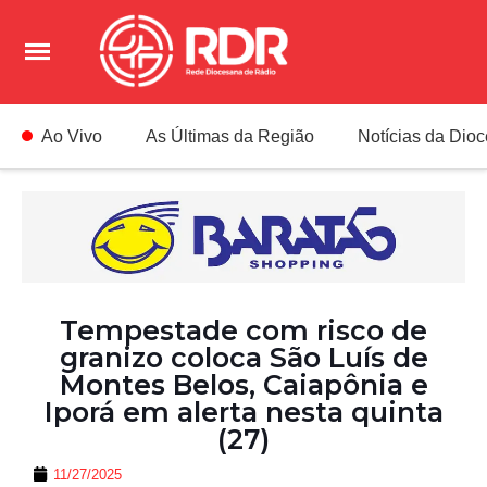
Ao Vivo
As Últimas da Região
Notícias da Dio
Tempestade com risco de
granizo coloca São Luís de
Montes Belos, Caiapônia e
Iporá em alerta nesta quinta
(27)
11/27/2025