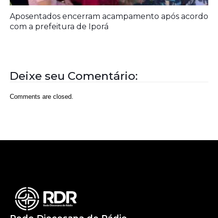
Rede Diocesana de Rádio
Nós somos a RDR, Rede Diocesana de Rádio com mais de
30 anos de história. Nosso objetivo é evangelizar; além disso
possuímos um alcance de mais de 300 mil ouvintes em mais
de 35 municípios, incluindo zona rural e urbana.
Sobre nós
Sobre a RDR
Equipe RDR
Fale com a RDR
Redes Sociais