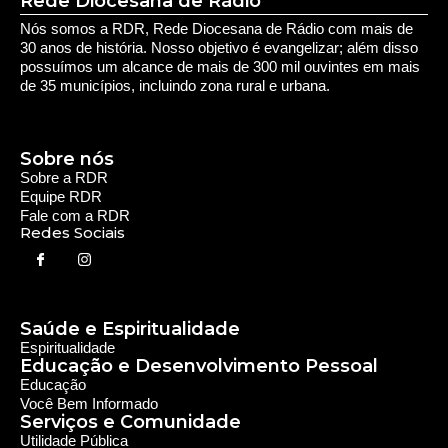
Saúde e Espiritualidade
Espiritualidade
Educação e Desenvolvimento Pessoal
Educação
Você Bem Informado
Serviços e Comunidade
Utilidade Pública
Oportunidade
Segurança
Cultura e Entretenimento
Variedades
Destaques RDR
Notícias Regionais
As Últimas da Região
Caiapônia e Região
Iporá e Região
SLMB e Região
Política e Economia
Política