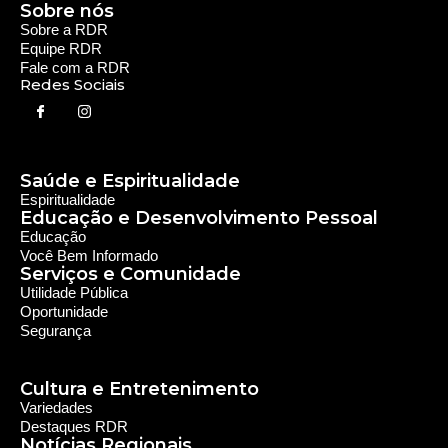
Serviços e Comunidade
Utilidade Pública
Oportunidade
Segurança
Cultura e Entretenimento
Variedades
Destaques RDR
Notícias Regionais
As Últimas da Região
Caiapônia e Região
Iporá e Região
SLMB e Região
Política e Economia
Política
Economia
© 2024 RDR Rede Diocesana de Rádio - Todos os
Direitos Reservados - Feito com
por