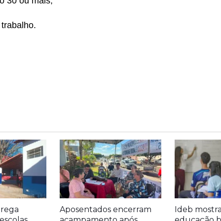
ão 30 ou mais;
trabalho.
trega
Aposentados encerram
Ideb mostr
escolas
acampamento após
educação bá