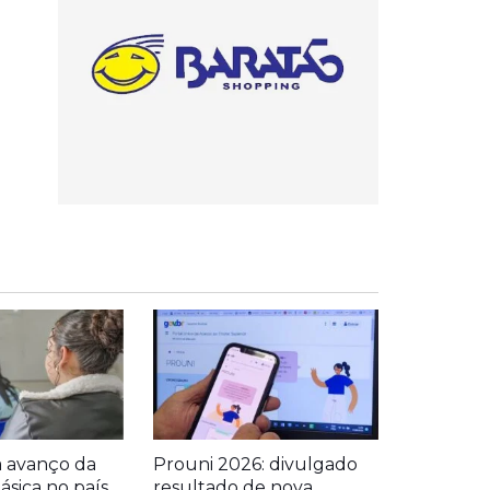
a avanço da
Prouni 2026: divulgado
sica no país
resultado de nova