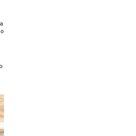
sa
 o
o