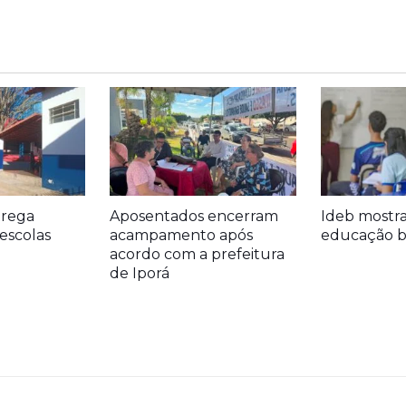
trega
Aposentados encerram
Ideb mostr
escolas
acampamento após
educação bá
acordo com a prefeitura
de Iporá