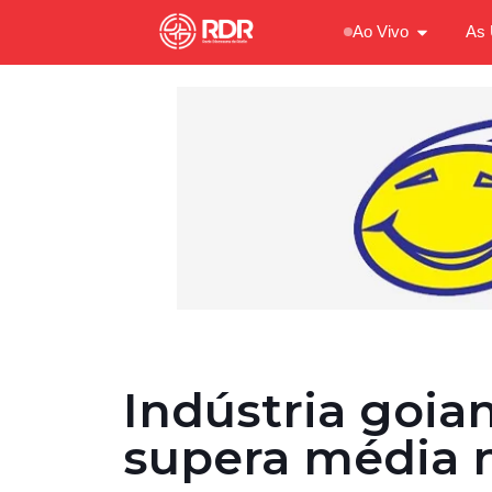
Ao Vivo
As 
Indústria goia
supera média 