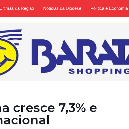
Últimas da Região
Notícias da Diocese
Política e Economia
na cresce 7,3% e
nacional