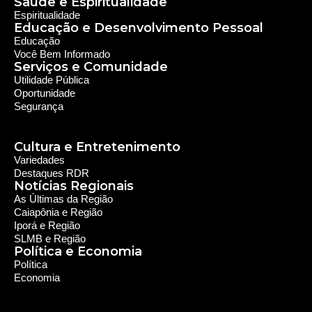
possuímos um alcance de mais de 300 mil ouvintes em mais
de 35 municípios, incluindo zona rural e urbana.
Sobre nós
Sobre a RDR
Equipe RDR
Fale com a RDR
Redes Sociais
Saúde e Espiritualidade
Espiritualidade
Educação e Desenvolvimento Pessoal
Educação
Você Bem Informado
Serviços e Comunidade
Utilidade Pública
Oportunidade
Segurança