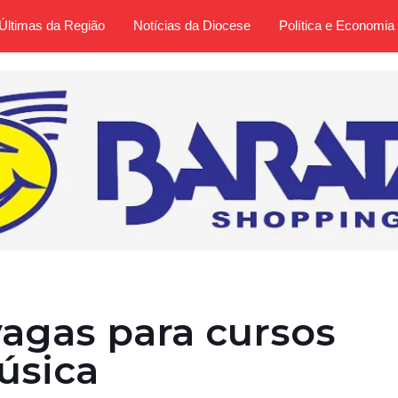
Últimas da Região
Notícias da Diocese
Política e Economia
agas para cursos
úsica