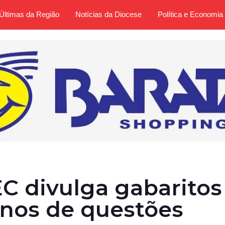
Últimas da Região
Notícias da Diocese
Política e Economia
C divulga gabaritos
ernos de questões