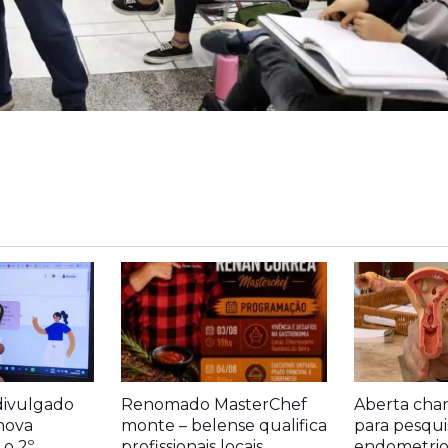
divulgado
Renomado MasterChef
Aberta cha
nova
monte – belense qualifica
para pesqui
o 2º
profissionais locais
endometrio