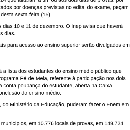
24 que faltaram a um ou aos dois dias de provas, por
ctados por doenças previstas no edital do exame, peçam
desta sexta-feira (15).
 dias 10 e 11 de dezembro. O Inep avisa que haverá
s dias.
aís para acesso ao ensino superior serão divulgados em
á a lista dos estudantes do ensino médio público que
rograma Pé-de-Meia, referente à participação nos dois
na conta poupança do estudante, aberta na Caixa
onclusão do ensino médio.
, do Ministério da Educação, puderam fazer o Enem em
3 municípios, em 10.776 locais de provas, em 149.724