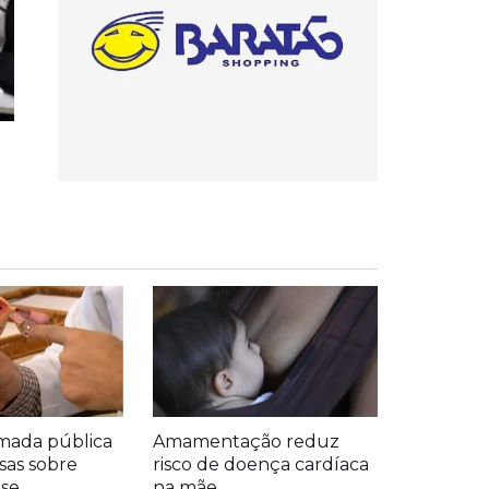
mada pública
Amamentação reduz
sas sobre
risco de doença cardíaca
se
na mãe