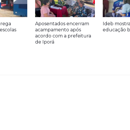
trega
Aposentados encerram
Ideb mostr
escolas
acampamento após
educação bá
acordo com a prefeitura
de Iporá