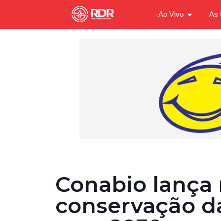
Ao Vivo
As 
Conabio lança
conservação d