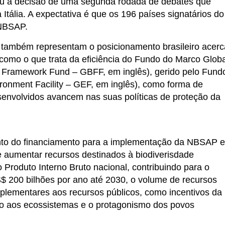
ou à decisão de uma segunda rodada de debates que
ália. A expectativa é que os 196 países signatários do
NBSAP.
também representam o posicionamento brasileiro acerc
 como o que trata da eficiência do Fundo do Marco Globa
ty Framework Fund – GBFF, em inglês), gerido pelo Fund
ronment Facility – GEF, em inglês), como forma de
envolvidos avancem nas suas políticas de proteção da
nto do financiamento para a implementação da NBSAP e
e aumentar recursos destinados à biodiverisdade
Produto Interno Bruto nacional, contribuindo para o
$ 200 bilhões por ano até 2030, o volume de recursos
plementares aos recursos públicos, como incentivos da
eção aos ecossistemas e o protagonismo dos povos