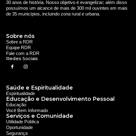
Saúde e Espiritualidade
Espiritualidade
Educação e Desenvolvimento Pessoal
Educação
Você Bem Informado
Serviços e Comunidade
Utilidade Pública
Oportunidade
Segurança
Cultura e Entretenimento
Variedades
Destaques RDR
Notícias Regionais
As Últimas da Região
Caiapônia e Região
Iporá e Região
SLMB e Região
Política e Economia
Política
Economia