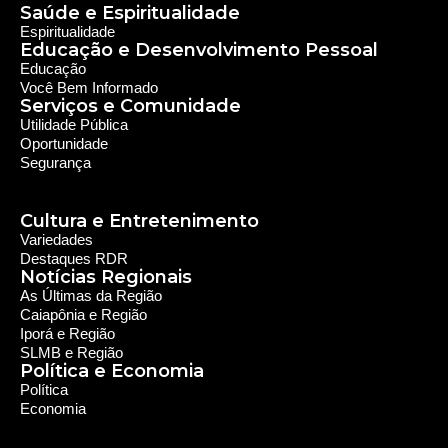
30 anos de história. Nosso objetivo é evangelizar; além disso
possuímos um alcance de mais de 300 mil ouvintes em mais
de 35 municípios, incluindo zona rural e urbana.
Sobre nós
Sobre a RDR
Equipe RDR
Fale com a RDR
Redes Sociais
Saúde e Espiritualidade
Espiritualidade
Educação e Desenvolvimento Pessoal
Educação
Você Bem Informado
Serviços e Comunidade
Utilidade Pública
Oportunidade
Segurança