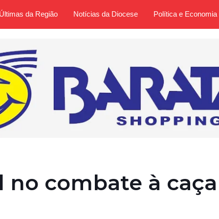
Últimas da Região
Notícias da Diocese
Política e Economia
 no combate à caça