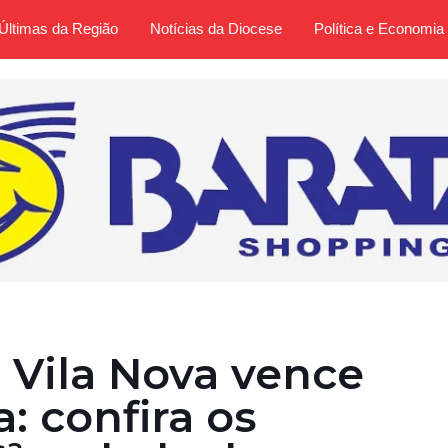
Últimas da Região
Notícias da Diocese
Política e Economia
, Vila Nova vence
a: confira os