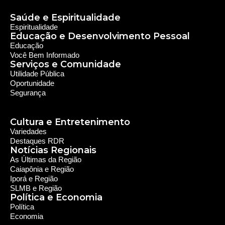
Nós somos a RDR, Rede Diocesana de Rádio com mais de
30 anos de história. Nosso objetivo é evangelizar; além disso
possuímos um alcance de mais de 300 mil ouvintes em mais
de 35 municípios, incluindo zona rural e urbana.
Sobre nós
Sobre a RDR
Equipe RDR
Fale com a RDR
Redes Sociais
Saúde e Espiritualidade
Espiritualidade
Educação e Desenvolvimento Pessoal
Educação
Você Bem Informado
Serviços e Comunidade
Utilidade Pública
Oportunidade